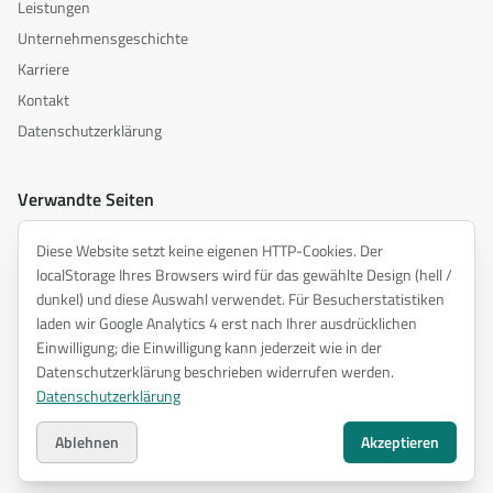
Leistungen
Unternehmensgeschichte
Karriere
Kontakt
Datenschutzerklärung
Verwandte Seiten
akusztika.hu
Diese Website setzt keine eigenen HTTP-Cookies. Der
inspiredacoustics.com
localStorage Ihres Browsers wird für das gewählte Design (hell /
soundy.ai
dunkel) und diese Auswahl verwendet. Für Besucherstatistiken
laden wir Google Analytics 4 erst nach Ihrer ausdrücklichen
irat.ai
Einwilligung; die Einwilligung kann jederzeit wie in der
Datenschutzerklärung beschrieben widerrufen werden.
Datenschutzerklärung
©
2026
ENTEL Műszaki Fejlesztő Kft. —
Alle Rechte vorbehalten.
Datenschutzerklärung
Ablehnen
Akzeptieren