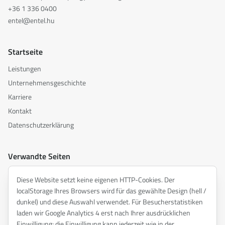
+36 1 336 0400
entel@entel.hu
Startseite
Leistungen
Unternehmensgeschichte
Karriere
Kontakt
Datenschutzerklärung
Verwandte Seiten
akusztika.hu
Diese Website setzt keine eigenen HTTP-Cookies. Der
inspiredacoustics.com
localStorage Ihres Browsers wird für das gewählte Design (hell /
soundy.ai
dunkel) und diese Auswahl verwendet. Für Besucherstatistiken
laden wir Google Analytics 4 erst nach Ihrer ausdrücklichen
irat.ai
Einwilligung; die Einwilligung kann jederzeit wie in der