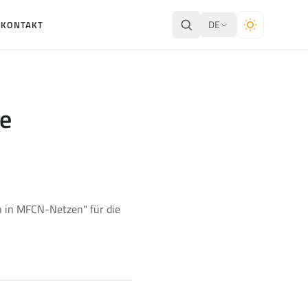
DE
E
KONTAKT
de
n in MFCN-Netzen" für die