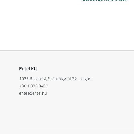
Entel Kft.
1025 Budapest, Szépvölgyi út 32., Ungarn
+36 1 336 0400
entel@entel.hu