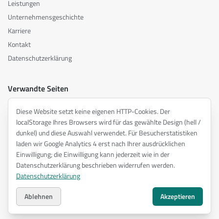
Leistungen
Unternehmensgeschichte
Karriere
Kontakt
Datenschutzerklärung
Verwandte Seiten
akusztika.hu
Diese Website setzt keine eigenen HTTP-Cookies. Der
inspiredacoustics.com
localStorage Ihres Browsers wird für das gewählte Design (hell /
soundy.ai
dunkel) und diese Auswahl verwendet. Für Besucherstatistiken
laden wir Google Analytics 4 erst nach Ihrer ausdrücklichen
irat.ai
Einwilligung; die Einwilligung kann jederzeit wie in der
Datenschutzerklärung beschrieben widerrufen werden.
Datenschutzerklärung
©
2026
ENTEL Műszaki Fejlesztő Kft. —
Alle Rechte vorbehalten.
Datenschutzerklärung
Ablehnen
Akzeptieren