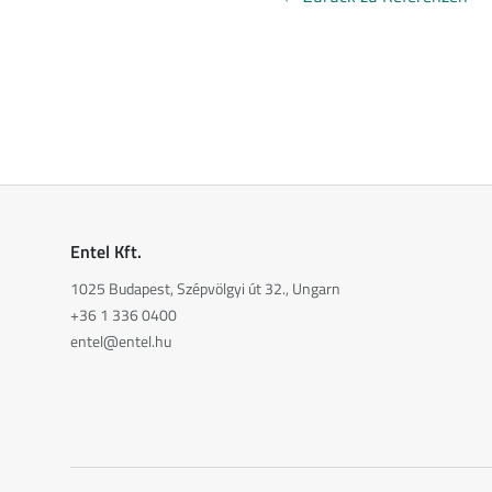
Entel Kft.
1025 Budapest, Szépvölgyi út 32., Ungarn
+36 1 336 0400
entel@entel.hu