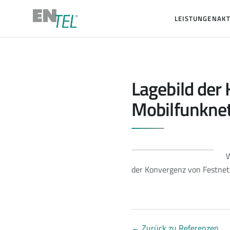
LEISTUNGEN
AKT
Lagebild der
Mobilfunkne
W
der Konvergenz von Festnetz
←
Zurück zu Referenzen