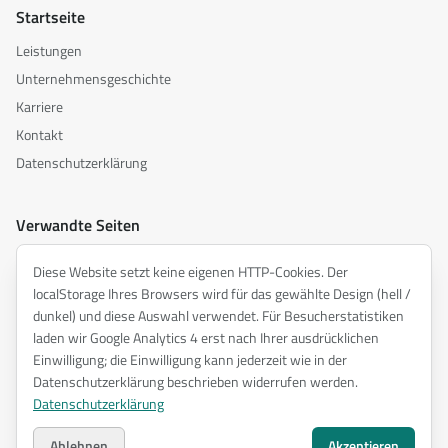
Startseite
Leistungen
Unternehmensgeschichte
Karriere
Kontakt
Datenschutzerklärung
Verwandte Seiten
akusztika.hu
Diese Website setzt keine eigenen HTTP-Cookies. Der
inspiredacoustics.com
localStorage Ihres Browsers wird für das gewählte Design (hell /
soundy.ai
dunkel) und diese Auswahl verwendet. Für Besucherstatistiken
laden wir Google Analytics 4 erst nach Ihrer ausdrücklichen
irat.ai
Einwilligung; die Einwilligung kann jederzeit wie in der
Datenschutzerklärung beschrieben widerrufen werden.
Datenschutzerklärung
©
2026
ENTEL Műszaki Fejlesztő Kft. —
Alle Rechte vorbehalten.
Datenschutzerklärung
Ablehnen
Akzeptieren