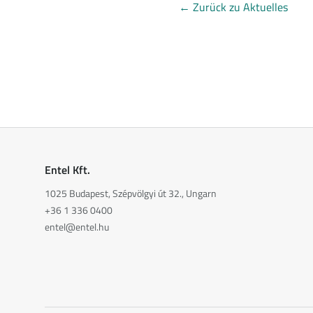
←
Zurück zu Aktuelles
Entel Kft.
1025 Budapest, Szépvölgyi út 32., Ungarn
+36 1 336 0400
entel@entel.hu