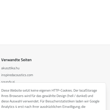
Verwandte Seiten
akusztika.hu
inspiredacoustics.com
soundy.ai
irat.ai
Diese Website setzt keine eigenen HTTP-Cookies. Der localStorage
Ihres Browsers wird für das gewählte Design (hell / dunkel) und
diese Auswahl verwendet. Für Besucherstatistiken laden wir Google
Analytics 4 erst nach Ihrer ausdrücklichen Einwilligung; die