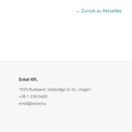
←
Zurück zu Aktuelles
Entel Kft.
1025 Budapest, Szépvölgyi út 32., Ungarn
+36 1 336 0400
entel@entel.hu